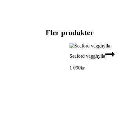
Fler produkter
Seaford vägghylla
1 090
kr