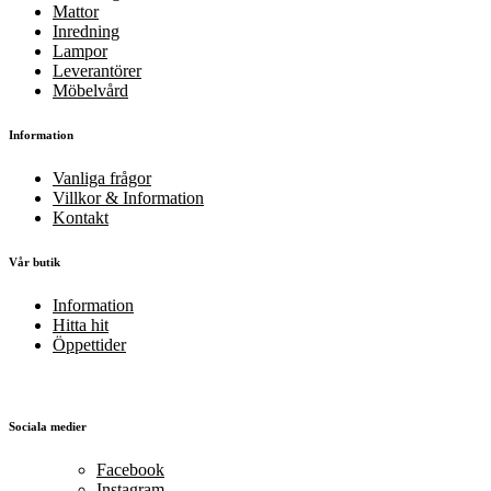
Mattor
Inredning
Lampor
Leverantörer
Möbelvård
Information
Vanliga frågor
Villkor & Information
Kontakt
Vår butik
Information
Hitta hit
Öppettider
Sociala medier
Facebook
Instagram