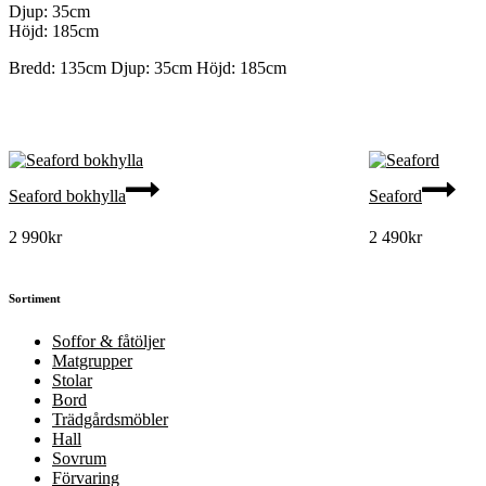
Djup: 35cm
Höjd: 185cm
Bredd: 135cm Djup: 35cm Höjd: 185cm
Seaford bokhylla
Seaford
2 990
kr
2 490
kr
Sortiment
Soffor & fåtöljer
Matgrupper
Stolar
Bord
Trädgårdsmöbler
Hall
Sovrum
Förvaring