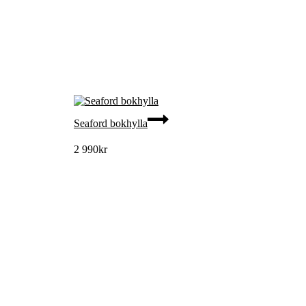
Seaford bokhylla
2 990
kr