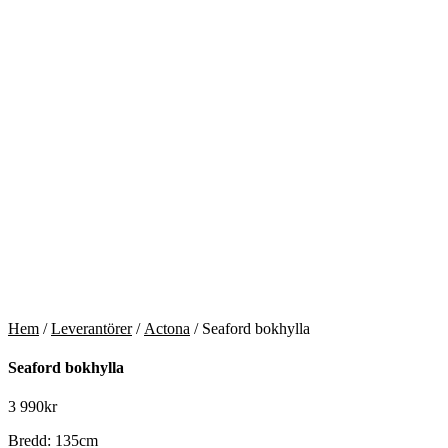
Hem
/
Leverantörer
/
Actona
/ Seaford bokhylla
Seaford bokhylla
3 990
kr
Bredd: 135cm