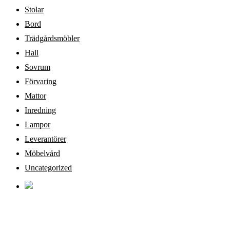
Stolar
Bord
Trädgårdsmöbler
Hall
Sovrum
Förvaring
Mattor
Inredning
Lampor
Leverantörer
Möbelvård
Uncategorized