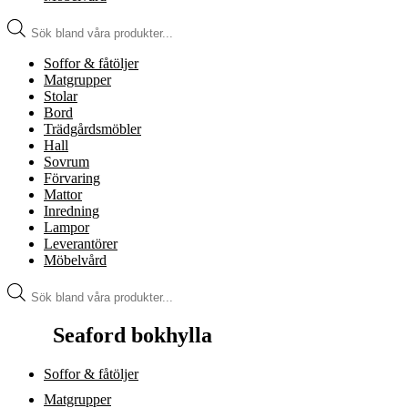
Produktsökning
Soffor & fåtöljer
Matgrupper
Stolar
Bord
Trädgårdsmöbler
Hall
Sovrum
Förvaring
Mattor
Inredning
Lampor
Leverantörer
Möbelvård
Produktsökning
Seaford bokhylla
Soffor & fåtöljer
Matgrupper