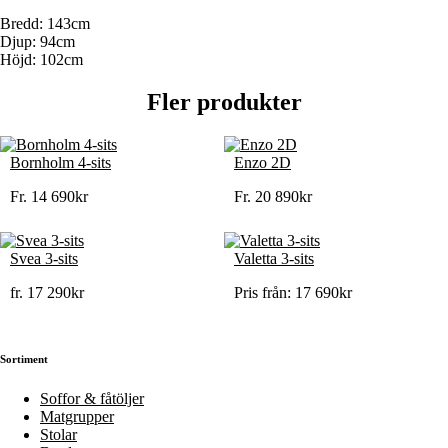
Bredd: 143cm
Djup: 94cm
Höjd: 102cm
Fler produkter
Bornholm 4-sits
Enzo 2D
Fr.
14 690
kr
Fr.
20 890
kr
Svea 3-sits
Valetta 3-sits
fr.
17 290
kr
Pris från:
17 690
kr
Sortiment
Soffor & fåtöljer
Matgrupper
Stolar