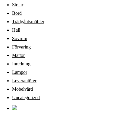
Stolar
Bord
Trädgårdsmöbler
Hall
Sovrum
Förvaring
Mattor
Inredning
Lampor
Leverantörer
Möbelvård
Uncategorized