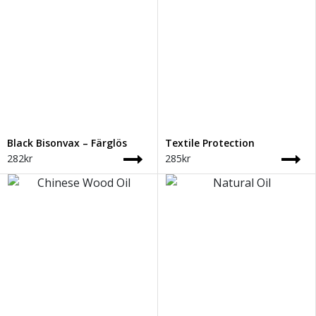
Black Bisonvax – Färglös
Textile Protection
282
kr
285
kr