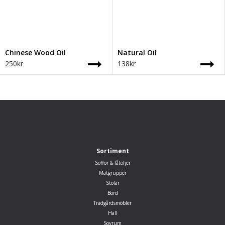
Chinese Wood Oil
Natural Oil
250
kr
138
kr
Sortiment
Soffor & fåtöljer
Matgrupper
Stolar
Bord
Trädgårdsmöbler
Hall
Sovrum