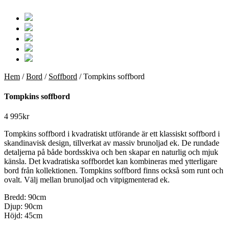
Hem
/
Bord
/
Soffbord
/ Tompkins soffbord
Tompkins soffbord
4 995
kr
Tompkins soffbord i kvadratiskt utförande är ett klassiskt soffbord i
skandinavisk design, tillverkat av massiv brunoljad ek. De rundade
detaljerna på både bordsskiva och ben skapar en naturlig och mjuk
känsla. Det kvadratiska soffbordet kan kombineras med ytterligare
bord från kollektionen. Tompkins soffbord finns också som runt och
ovalt. Välj mellan brunoljad och vitpigmenterad ek.
Bredd: 90cm
Djup: 90cm
Höjd: 45cm