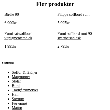
Fler produkter
Birdie 90
Filippa soffbord runt
6 900
kr
5 995
kr
Yumi satssoffbord
Yumi soffbord runt 90
vitpigmenterad ek
svartbetsad ask
1 995
kr
2 795
kr
Sortiment
Soffor & fåtöljer
Matgrupper
Stolar
Bord
Trädgårdsmöbler
Hall
Sovrum
Förvaring
Mattor