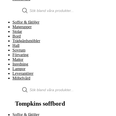
Produktsökning
Soffor & fåtöljer
Matgrupper
Stolar
Bord
Trädgårdsmöbler
Hall
Sovrum
Förvaring
Mattor
Inredning
Lampor
Leverantörer
Möbelvård
Produktsökning
Tompkins soffbord
Soffor & fåtöljer