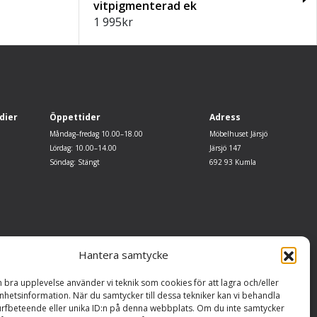
vitpigmenterad ek
1 995
kr
dier
Öppettider
Adress
Måndag–fredag 10.00–18.00
Möbelhuset Järsjö
Lördag: 10.00–14.00
Järsjö 147
Söndag: Stängt
692 93 Kumla
Hantera samtycke
n bra upplevelse använder vi teknik som cookies för att lagra och/eller
hetsinformation. När du samtycker till dessa tekniker kan vi behandla
rfbeteende eller unika ID:n på denna webbplats. Om du inte samtycker