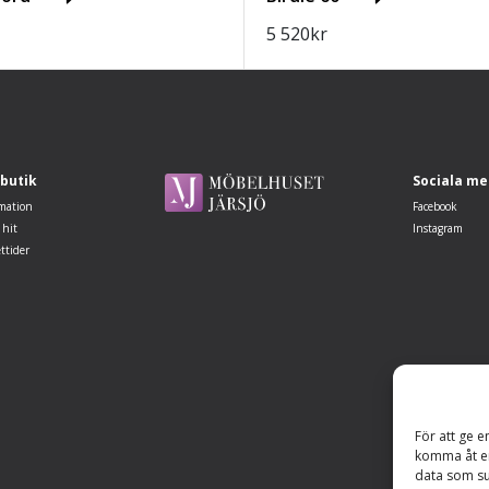
5 520
kr
 butik
Sociala me
mation
Facebook
 hit
Instagram
ttider
För att ge e
komma åt en
data som su