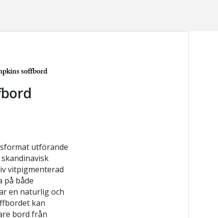
pkins soffbord
fbord
psformat utförande
i skandinavisk
siv vitpigmenterad
a på både
r en naturlig och
ffbordet kan
are bord från