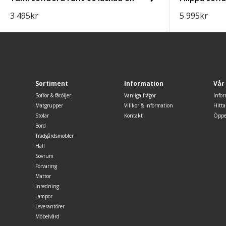
3 495
kr
5 995
kr
Sortiment
Information
Vår
Soffor & fåtöljer
Vanliga frågor
Infor
Matgrupper
Villkor & Information
Hitta
Stolar
Kontakt
Öppe
Bord
Trädgårdsmöbler
Hall
Sovrum
Förvaring
Mattor
Inredning
Lampor
Leverantörer
Möbelvård