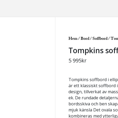
Hem
/
Bord
/
Soffbord
/ Tom
Tompkins sof
5 995
kr
Tompkins soffbord i elli
är ett klassiskt soffbord 
design, tillverkat av mas
ek. De rundade detaljern
bordsskiva och ben skapa
mjuk känsla Det ovala so
kombineras med ytterlig