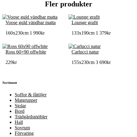
Fler produkter
Voose guld vändbar matta
Lounge grafit
160x230cm
1 990
kr
133x190cm
1 379
kr
Ross 60×90 offwhite
Carlucci natur
229
kr
155x230cm
3 690
kr
Sortiment
Soffor & fåtöljer
Matgrupper
Stolar
Bord
Trädgårdsmöbler
Hall
Sovrum
Förvaring