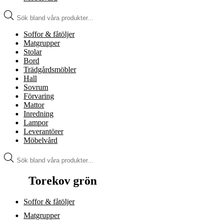
Produktsökning
Soffor & fåtöljer
Matgrupper
Stolar
Bord
Trädgårdsmöbler
Hall
Sovrum
Förvaring
Mattor
Inredning
Lampor
Leverantörer
Möbelvård
Produktsökning
Torekov grön
Soffor & fåtöljer
Matgrupper