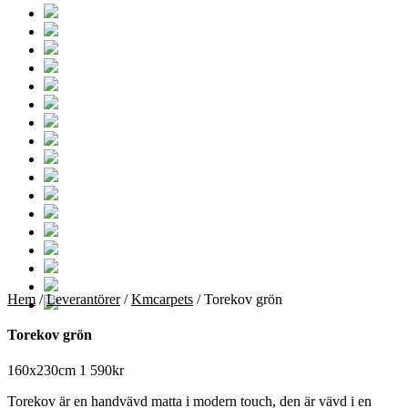
Hem
/
Leverantörer
/
Kmcarpets
/ Torekov grön
Torekov grön
160x230cm
1 590
kr
Torekov är en handvävd matta i modern touch, den är vävd i en