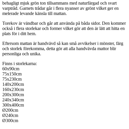
behagligt mjuk grön ton tillsammans med naturfärgad och svart
varptråd. Garnets trådar går i flera nyanser av grönt vilket ger en
melerade levande känsla till mattan.
Torekov är vändbar och går att använda på båda sidor. Den kommer
också i flera storlekar och former vilket gör att den är lätt att hitta en
plats för i ditt hem.
Eftersom mattan är handvävd så kan små avvikelser i mönster, färg
och storlek förekomma, detta gör att alla handvävda mattor blir
personliga och unika.
Finns i storlekarna:
60x90cm
75x150cm
75x230cm
140x200cm
160x230cm
200x300cm
240x340cm
300x400cm
Ø200cm
Ø240cm
Ø300cm