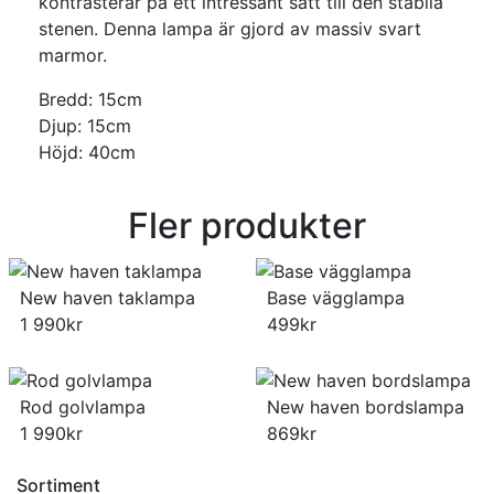
kontrasterar på ett intressant sätt till den stabila
stenen. Denna lampa är gjord av massiv svart
marmor.
Bredd: 15cm
Djup: 15cm
Höjd: 40cm
Fler produkter
New haven taklampa
Base vägglampa
1 990
kr
499
kr
Rod golvlampa
New haven bordslampa
1 990
kr
869
kr
Sortiment