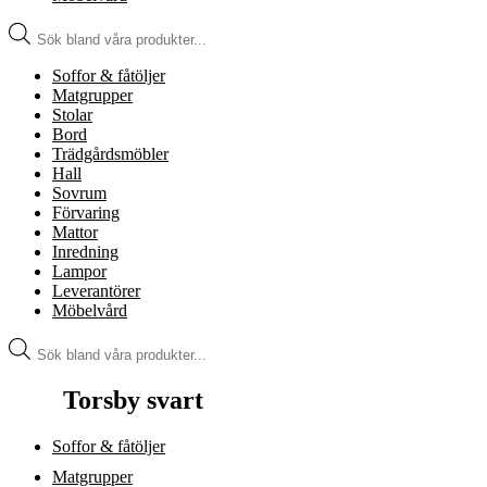
Produktsökning
Soffor & fåtöljer
Matgrupper
Stolar
Bord
Trädgårdsmöbler
Hall
Sovrum
Förvaring
Mattor
Inredning
Lampor
Leverantörer
Möbelvård
Produktsökning
Torsby svart
Soffor & fåtöljer
Matgrupper