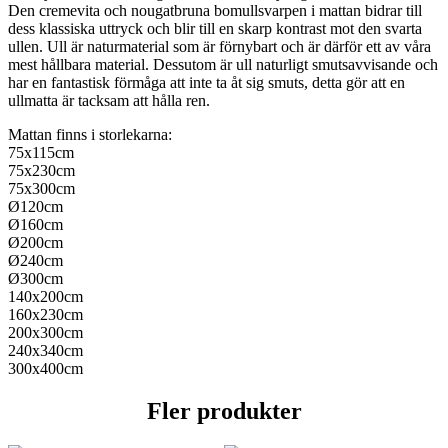
Den cremevita och nougatbruna bomullsvarpen i mattan bidrar till
dess klassiska uttryck och blir till en skarp kontrast mot den svarta
ullen. Ull är naturmaterial som är förnybart och är därför ett av våra
mest hållbara material. Dessutom är ull naturligt smutsavvisande och
har en fantastisk förmåga att inte ta åt sig smuts, detta gör att en
ullmatta är tacksam att hålla ren.
Mattan finns i storlekarna:
75x115cm
75x230cm
75x300cm
Ø120cm
Ø160cm
Ø200cm
Ø240cm
Ø300cm
140x200cm
160x230cm
200x300cm
240x340cm
300x400cm
Fler produkter