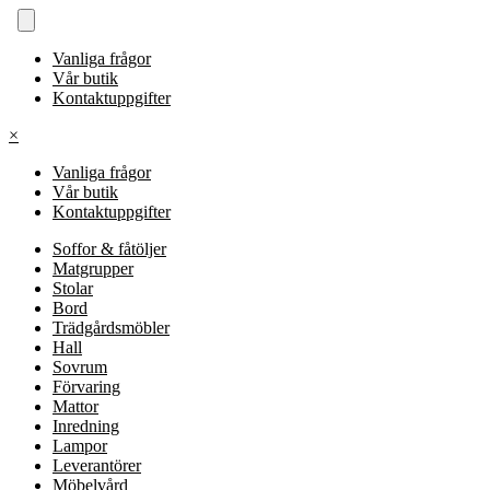
Vanliga frågor
Vår butik
Kontaktuppgifter
×
Vanliga frågor
Vår butik
Kontaktuppgifter
Soffor & fåtöljer
Matgrupper
Stolar
Bord
Trädgårdsmöbler
Hall
Sovrum
Förvaring
Mattor
Inredning
Lampor
Leverantörer
Möbelvård