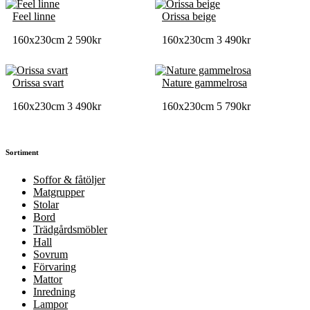
Feel linne
Orissa beige
160x230cm
2 590
kr
160x230cm
3 490
kr
Orissa svart
Nature gammelrosa
160x230cm
3 490
kr
160x230cm
5 790
kr
Sortiment
Soffor & fåtöljer
Matgrupper
Stolar
Bord
Trädgårdsmöbler
Hall
Sovrum
Förvaring
Mattor
Inredning
Lampor