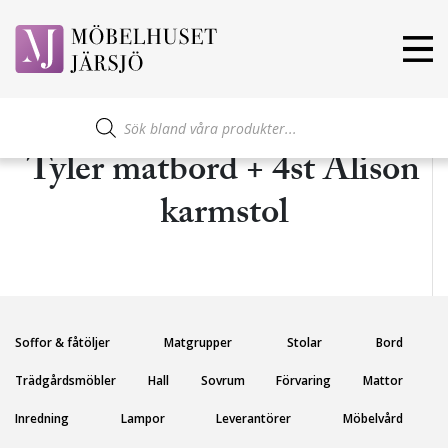
Produktsökning
Tyler matbord + 4st Alison
karmstol
Soffor & fåtöljer
Matgrupper
Stolar
Bord
Trädgårdsmöbler
Hall
Sovrum
Förvaring
Mattor
Inredning
Lampor
Leverantörer
Möbelvård