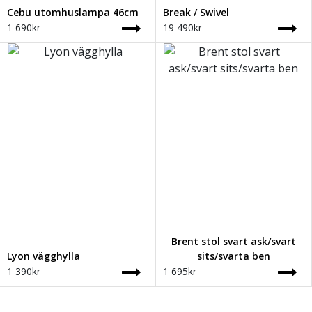
Cebu utomhuslampa 46cm
Break / Swivel
1 690
kr
19 490
kr
Brent stol svart ask/svart
Lyon vägghylla
sits/svarta ben
1 390
kr
1 695
kr