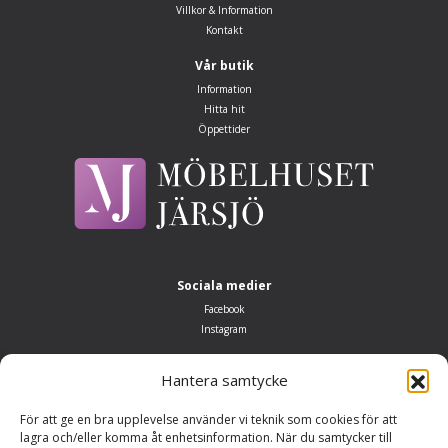
Villkor & Information
Kontakt
Vår butik
Information
Hitta hit
Öppettider
Sociala medier
Facebook
Instagram
Öppettider
Hantera samtycke
Måndag–fredag 10.00–18.00
Lördag: 10.00–14.00
För att ge en bra upplevelse använder vi teknik som cookies för att
Söndag: Stängt
lagra och/eller komma åt enhetsinformation. När du samtycker till