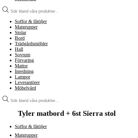
Produktsökning
Soffor & fåtöljer
Matgrupper
Stolar
Bord
Trädgårdsmöbler
Hall
Sovrum
Förvaring
Mattor
Inredning
Lampor
Leverantörer
Möbelvård
Produktsökning
Tyler matbord + 6st Sierra stol
Soffor & fåtöljer
Matgrupper