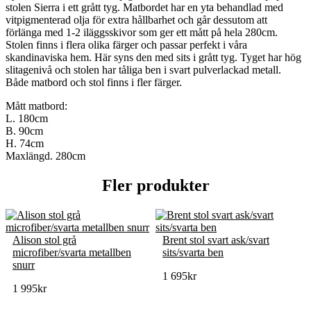
stolen Sierra i ett grått tyg. Matbordet har en yta behandlad med
vitpigmenterad olja för extra hållbarhet och går dessutom att
förlänga med 1-2 iläggsskivor som ger ett mått på hela 280cm.
Stolen finns i flera olika färger och passar perfekt i våra
skandinaviska hem. Här syns den med sits i grått tyg. Tyget har hög
slitagenivå och stolen har tåliga ben i svart pulverlackad metall.
Både matbord och stol finns i fler färger.
Mått matbord:
L. 180cm
B. 90cm
H. 74cm
Maxlängd. 280cm
Fler produkter
Alison stol grå
Brent stol svart ask/svart
microfiber/svarta metallben
sits/svarta ben
snurr
1 695
kr
1 995
kr