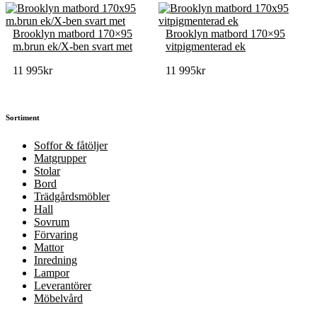
Brooklyn matbord 170×95
Brooklyn matbord 170×95
m.brun ek/X-ben svart met
vitpigmenterad ek
11 995
kr
11 995
kr
Sortiment
Soffor & fåtöljer
Matgrupper
Stolar
Bord
Trädgårdsmöbler
Hall
Sovrum
Förvaring
Mattor
Inredning
Lampor
Leverantörer
Möbelvård