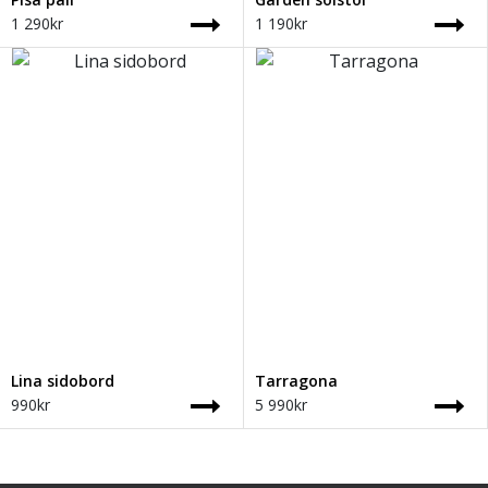
1 290
kr
1 190
kr
Lina sidobord
Tarragona
990
kr
5 990
kr