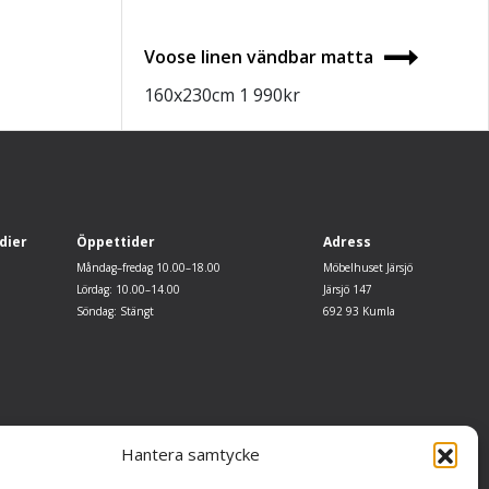
Voose linen vändbar matta
160x230cm
1 990
kr
dier
Öppettider
Adress
Måndag–fredag 10.00–18.00
Möbelhuset Järsjö
Lördag: 10.00–14.00
Järsjö 147
Söndag: Stängt
692 93 Kumla
Hantera samtycke