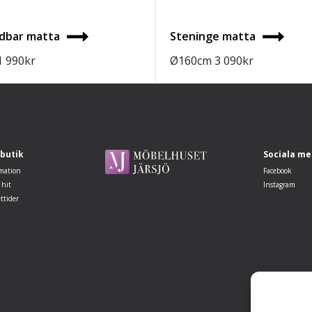
ndbar matta
Steninge matta
1 990
kr
Ø160cm
3 090
kr
 butik
Sociala me
mation
Facebook
 hit
Instagram
ttider