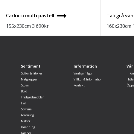
Carlucci multi pastell
Tali grå vä
155x230cm
3 690
kr
160x230cm
Sortiment
Information
Vår
Soffor & fåtöljer
Vanliga frågor
Infor
Matgrupper
Villkor & Information
Hitta
Stolar
Kontakt
Öppe
Bord
Trädgårdsmöbler
Hall
Sovrum
Förvaring
Mattor
Inredning
Lampor