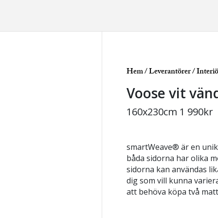
Hem
/
Leverantörer
/
Interi
Voose vit vän
160x230cm
1 990
kr
smartWeave® är en unik 
båda sidorna har olika m
sidorna kan användas lika
dig som vill kunna varie
att behöva köpa två matt