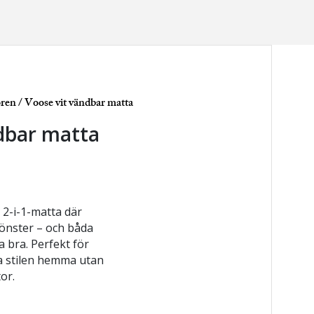
ören
/ Voose vit vändbar matta
dbar matta
2-i-1-matta där
önster – och båda
 bra. Perfekt för
ra stilen hemma utan
or.