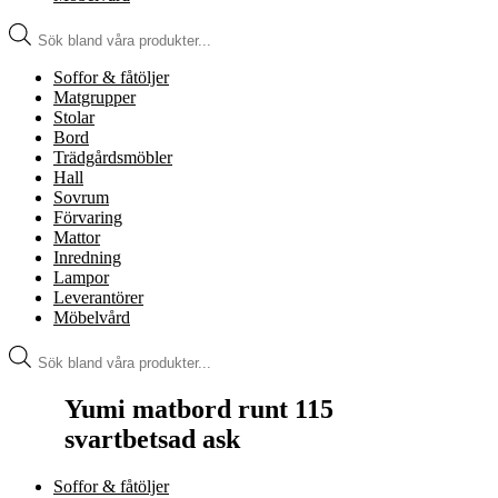
Produktsökning
Soffor & fåtöljer
Matgrupper
Stolar
Bord
Trädgårdsmöbler
Hall
Sovrum
Förvaring
Mattor
Inredning
Lampor
Leverantörer
Möbelvård
Produktsökning
Yumi matbord runt 115
svartbetsad ask
Soffor & fåtöljer