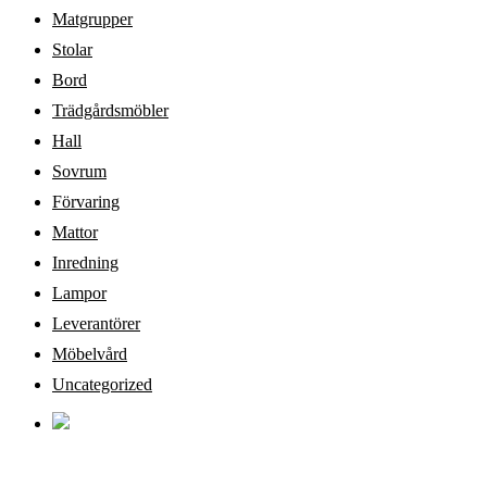
Matgrupper
Stolar
Bord
Trädgårdsmöbler
Hall
Sovrum
Förvaring
Mattor
Inredning
Lampor
Leverantörer
Möbelvård
Uncategorized