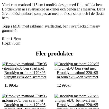
Yumi runt matbord 115 cm i nordisk design med lätt utställda ben.
Bordsskivan är i svartlackad askfaner och benen är i massiva. Detta
är ett tidlöst matbord som passar med de flesta stolar och i de flesta
hem.
Topp i MDF med askfaner, svartlackat, ben i svartlackad massiv
gummiträ.
Runt 115cm
Höjd: 75cm
Fler produkter
Brooklyn matbord 170×95
Brooklyn matbord 220×95
vitpigm ek/X-ben svart met
m.brun ek/U-ben svart met
11 995
kr
12 995
kr
Brooklyn matbord 170×95
Brooklyn matbord 220×95