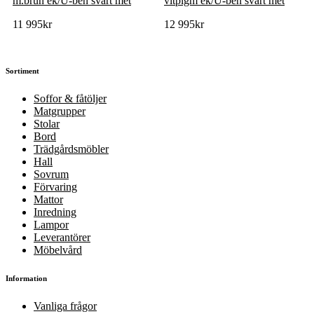
m.brun ek/U-ben svart met
vitpigm ek/U-ben svart met
11 995
kr
12 995
kr
Sortiment
Soffor & fåtöljer
Matgrupper
Stolar
Bord
Trädgårdsmöbler
Hall
Sovrum
Förvaring
Mattor
Inredning
Lampor
Leverantörer
Möbelvård
Information
Vanliga frågor