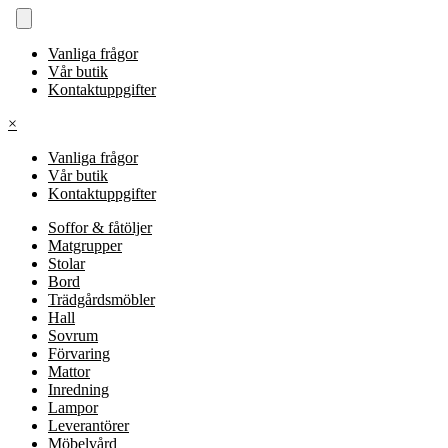
Vanliga frågor
Vår butik
Kontaktuppgifter
×
Vanliga frågor
Vår butik
Kontaktuppgifter
Soffor & fåtöljer
Matgrupper
Stolar
Bord
Trädgårdsmöbler
Hall
Sovrum
Förvaring
Mattor
Inredning
Lampor
Leverantörer
Möbelvård