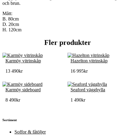
och brun.
Mått:
B. 80cm
D. 20cm
H. 120cm
Fler produkter
Karmöy vitrinskåp
Hazelton vitrinskåp
13 490
kr
16 995
kr
Karmöy sideboard
Seaford vägghylla
8 490
kr
1 490
kr
Sortiment
Soffor & fåtöljer