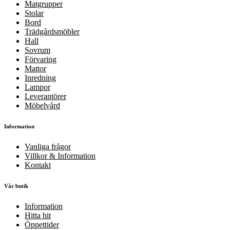
Matgrupper
Stolar
Bord
Trädgårdsmöbler
Hall
Sovrum
Förvaring
Mattor
Inredning
Lampor
Leverantörer
Möbelvård
Information
Vanliga frågor
Villkor & Information
Kontakt
Vår butik
Information
Hitta hit
Öppettider