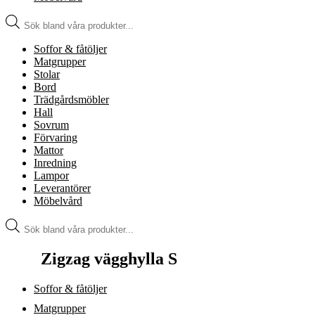
Produktsökning
Soffor & fåtöljer
Matgrupper
Stolar
Bord
Trädgårdsmöbler
Hall
Sovrum
Förvaring
Mattor
Inredning
Lampor
Leverantörer
Möbelvård
Produktsökning
Zigzag vägghylla S
Soffor & fåtöljer
Matgrupper