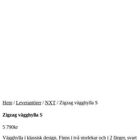
Hem
/
Leverantörer
/
NXT
/ Zigzag vägghylla S
Zigzag vägghylla S
5 790
kr
Vägghylla i klassisk design. Finns i två storlekar och i 2 färger, svart