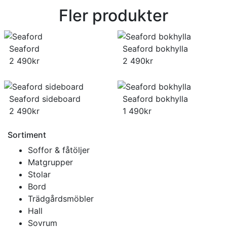
Fler produkter
Seaford
Seaford bokhylla
2 490
kr
2 490
kr
Seaford sideboard
Seaford bokhylla
2 490
kr
1 490
kr
Sortiment
Soffor & fåtöljer
Matgrupper
Stolar
Bord
Trädgårdsmöbler
Hall
Sovrum