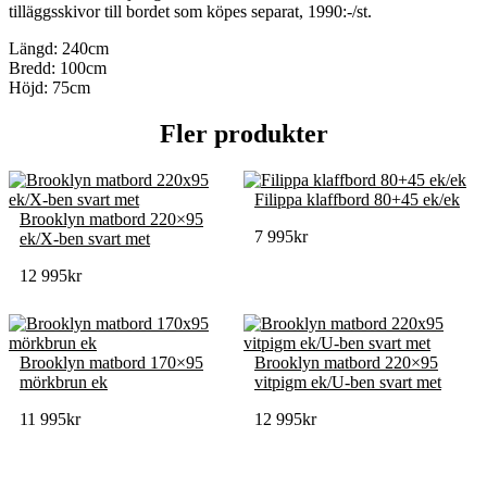
tilläggsskivor till bordet som köpes separat, 1990:-/st.
Längd: 240cm
Bredd: 100cm
Höjd: 75cm
Fler produkter
Filippa klaffbord 80+45 ek/ek
Brooklyn matbord 220×95
7 995
kr
ek/X-ben svart met
12 995
kr
Brooklyn matbord 170×95
Brooklyn matbord 220×95
mörkbrun ek
vitpigm ek/U-ben svart met
11 995
kr
12 995
kr