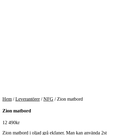
Hem
/
Leverantörer
/
NFG
/ Zion matbord
Zion matbord
12 490
kr
Zion matbord i oljad grå ekfaner. Man kan använda 2st