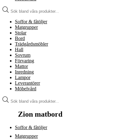
Produktsökning
Soffor & fåtöljer
Matgrupper
Stolar
Bord
Trädgårdsmöbler
Hall
Sovrum
Förvaring
Mattor
Inredning
Lampor
Leverantörer
Möbelvård
Produktsökning
Zion matbord
Soffor & fåtöljer
Matgrupper