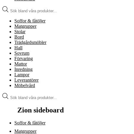
Produktsökning
Soffor & fåtöljer
Matgrupper
Stolar
Bord
Trädgårdsmöbler
Hall
Sovrum
Förvaring
Mattor
Inredning
Lampor
Leverantörer
Möbelvård
Produktsökning
Zion sideboard
Soffor & fåtöljer
Matgrupper