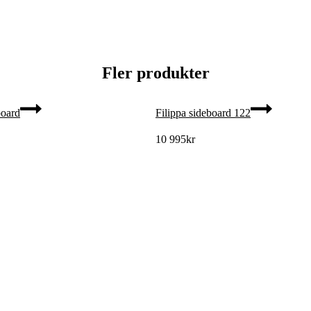
Fler produkter
oard
Filippa sideboard 122
10 995
kr