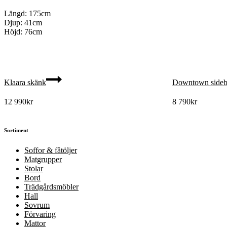
Längd: 175cm
Djup: 41cm
Höjd: 76cm
Klaara skänk
Downtown sideb
12 990
kr
8 790
kr
Sortiment
Soffor & fåtöljer
Matgrupper
Stolar
Bord
Trädgårdsmöbler
Hall
Sovrum
Förvaring
Mattor