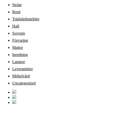
Stolar
Bord
Trädgårdsmöbler
Hall
Sovrum
Förvaring
Mattor
Inredning
Lampor
Leverantörer
Möbelvård
Uncategorized