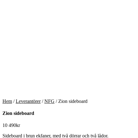
Hem
/
Leverantörer
/
NFG
/ Zion sideboard
Zion sideboard
10 490
kr
Sideboard i brun ekfaner, med två dörrar och två lådor.