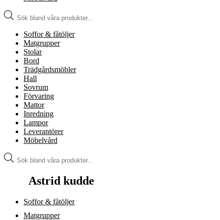
Produktsökning
Soffor & fåtöljer
Matgrupper
Stolar
Bord
Trädgårdsmöbler
Hall
Sovrum
Förvaring
Mattor
Inredning
Lampor
Leverantörer
Möbelvård
Produktsökning
Astrid kudde
Soffor & fåtöljer
Matgrupper