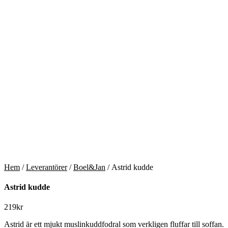
Hem
/
Leverantörer
/
Boel&Jan
/ Astrid kudde
Astrid kudde
219
kr
Astrid är ett mjukt muslinkuddfodral som verkligen fluffar till soffan.