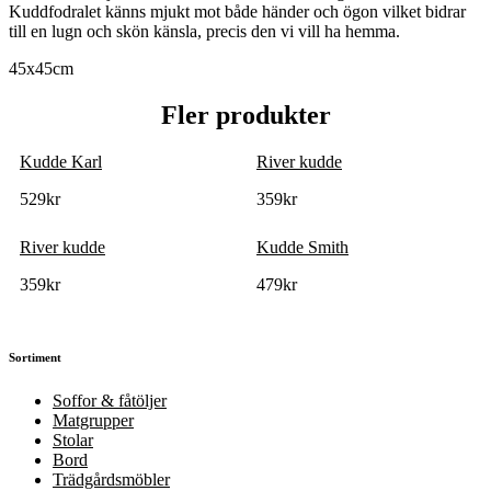
Kuddfodralet känns mjukt mot både händer och ögon vilket bidrar
till en lugn och skön känsla, precis den vi vill ha hemma.
45x45cm
Fler produkter
Kudde Karl
River kudde
529
kr
359
kr
River kudde
Kudde Smith
359
kr
479
kr
Sortiment
Soffor & fåtöljer
Matgrupper
Stolar
Bord
Trädgårdsmöbler