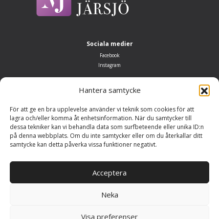
Sociala medier
Facebook
Instagram
Öppettider
Hantera samtycke
Måndag–fredag 10.00–18.00
Lördag: 10.00–14.00
För att ge en bra upplevelse använder vi teknik som cookies för att
Söndag: Stängt
lagra och/eller komma åt enhetsinformation. När du samtycker till
dessa tekniker kan vi behandla data som surfbeteende eller unika ID:n
Adress
på denna webbplats. Om du inte samtycker eller om du återkallar ditt
Möbelhuset Järsjö
samtycke kan detta påverka vissa funktioner negativt.
Järsjö 147
692 93 Kumla
Acceptera
Neka
Copyright Möbelhuset Järsjö 2025
Visa preferenser