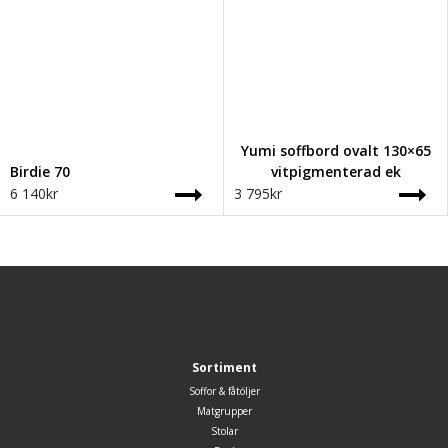
Yumi soffbord ovalt 130×65
Birdie 70
vitpigmenterad ek
6 140
kr
3 795
kr
Sortiment
Soffor & fåtöljer
Matgrupper
Stolar