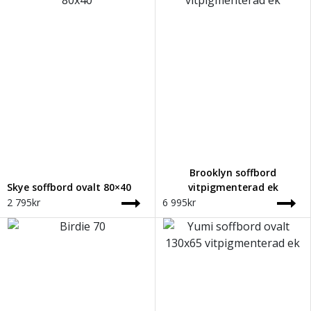
Brooklyn soffbord
Skye soffbord ovalt 80×40
vitpigmenterad ek
2 795
kr
6 995
kr