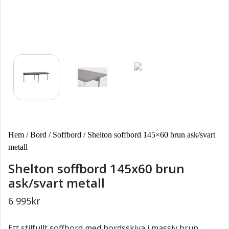
Hem
/
Bord
/
Soffbord
/ Shelton soffbord 145×60 brun ask/svart
metall
Shelton soffbord 145x60 brun
ask/svart metall
6 995
kr
Ett stilfullt soffbord med bordsskiva i massiv brun