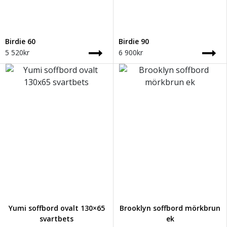
Birdie 60
Birdie 90
5 520
kr
6 900
kr
Yumi soffbord ovalt 130×65
Brooklyn soffbord mörkbrun
svartbets
ek