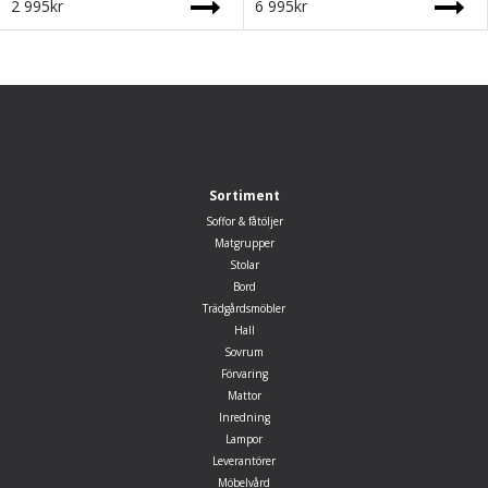
2 995
kr
6 995
kr
Sortiment
Soffor & fåtöljer
Matgrupper
Stolar
Bord
Trädgårdsmöbler
Hall
Sovrum
Förvaring
Mattor
Inredning
Lampor
Leverantörer
Möbelvård