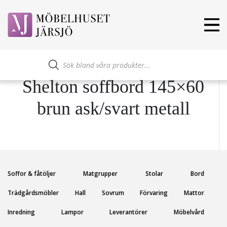
Produktsökning
Shelton soffbord 145×60
brun ask/svart metall
Soffor & fåtöljer
Matgrupper
Stolar
Bord
Trädgårdsmöbler
Hall
Sovrum
Förvaring
Mattor
Inredning
Lampor
Leverantörer
Möbelvård