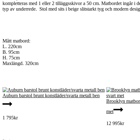
kompletteras med 1 eller 2 tilläggsskivor a 50 cm. Matbordet ingår i d
typ av underrede. Stol med sits i beige slitstarkt tyg och modern desig
Mått matbord:
L. 220cm
B. 95cm
H. 75cm
Maxlängd. 320cm
Auburn barstol brunt konstläder/svarta metall ben
Brooklyn matbor
met
1 795
kr
12 995
kr