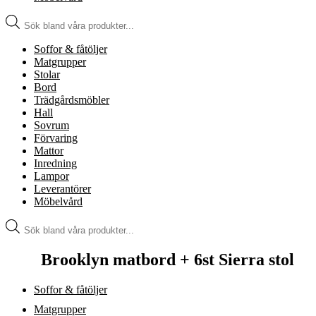
Produktsökning
Soffor & fåtöljer
Matgrupper
Stolar
Bord
Trädgårdsmöbler
Hall
Sovrum
Förvaring
Mattor
Inredning
Lampor
Leverantörer
Möbelvård
Produktsökning
Brooklyn matbord + 6st Sierra stol
Soffor & fåtöljer
Matgrupper