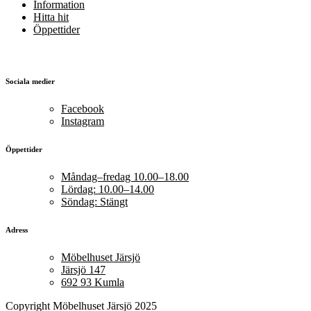
Information
Hitta hit
Öppettider
Sociala medier
Facebook
Instagram
Öppettider
Måndag–fredag 10.00–18.00
Lördag: 10.00–14.00
Söndag: Stängt
Adress
Möbelhuset Järsjö
Järsjö 147
692 93 Kumla
Copyright Möbelhuset Järsjö 2025