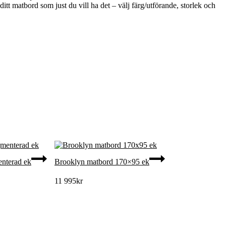
tt matbord som just du vill ha det – välj färg/utförande, storlek och
nterad ek
Brooklyn matbord 170×95 ek
11 995
kr