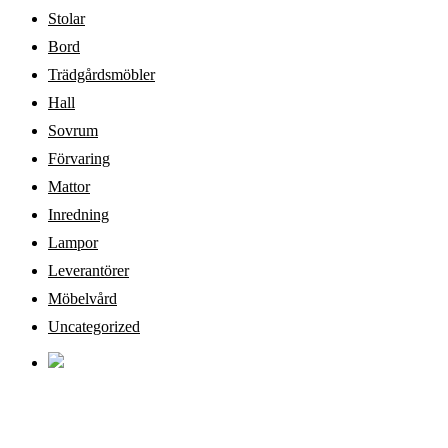
Stolar
Bord
Trädgårdsmöbler
Hall
Sovrum
Förvaring
Mattor
Inredning
Lampor
Leverantörer
Möbelvård
Uncategorized