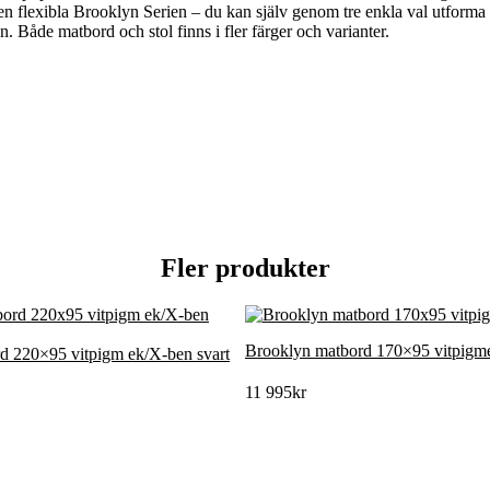
en flexibla Brooklyn Serien – du kan själv genom tre enkla val utforma di
n. Både matbord och stol finns i fler färger och varianter.
Fler produkter
Brooklyn matbord 170×95 vitpigme
d 220×95 vitpigm ek/X-ben svart
11 995
kr