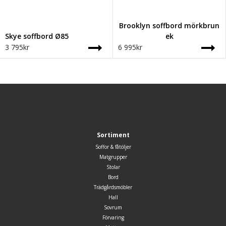
Brooklyn soffbord mörkbrun
Skye soffbord Ø85
ek
3 795
kr
6 995
kr
Sortiment
Soffor & fåtöljer
Matgrupper
Stolar
Bord
Trädgårdsmöbler
Hall
Sovrum
Förvaring