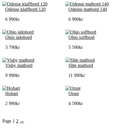
Odense klaffbord 120
Odense matbord 140
6 990
kr
6 990
kr
Ohio sidobord
Ohio soffbord
3 790
kr
5 590
kr
Visby matbord
Slite matbord
9 990
kr
11 990
kr
Hobart
Orust
2 990
kr
4 590
kr
Page
1
2
→