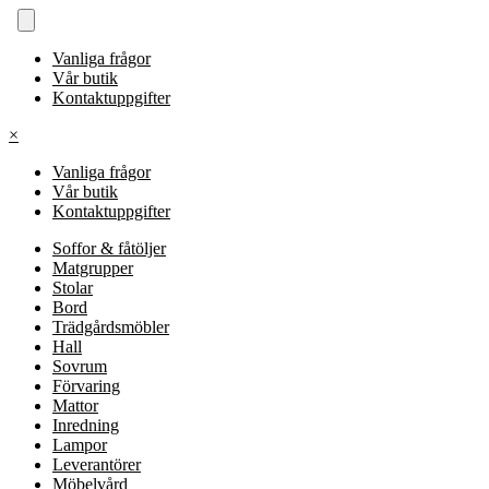
Vanliga frågor
Vår butik
Kontaktuppgifter
×
Vanliga frågor
Vår butik
Kontaktuppgifter
Soffor & fåtöljer
Matgrupper
Stolar
Bord
Trädgårdsmöbler
Hall
Sovrum
Förvaring
Mattor
Inredning
Lampor
Leverantörer
Möbelvård