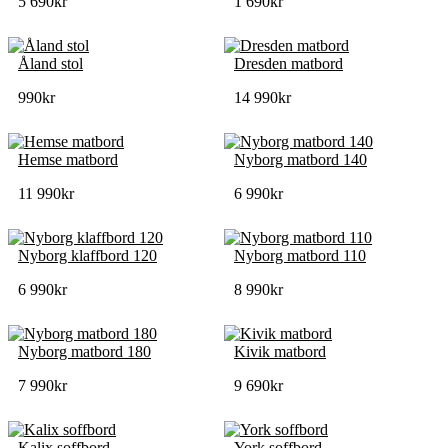
5 690
kr
1 690
kr
Åland stol
Dresden matbord
990
kr
14 990
kr
Hemse matbord
Nyborg matbord 140
11 990
kr
6 990
kr
Nyborg klaffbord 120
Nyborg matbord 110
6 990
kr
8 990
kr
Nyborg matbord 180
Kivik matbord
7 990
kr
9 690
kr
Kalix soffbord
York soffbord