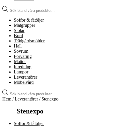
Produktsökning
Soffor & fåtöljer
Matgrupper
Stolar
Bord
Trädgårdsmöbler
Hall
Sovrum
Förvaring
Mattor
Inredning
Lampor
Leverantörer
Möbelvård
Produktsökning
Hem
/
Leverantörer
/ Stenexpo
Stenexpo
Soffor & fåtöljer