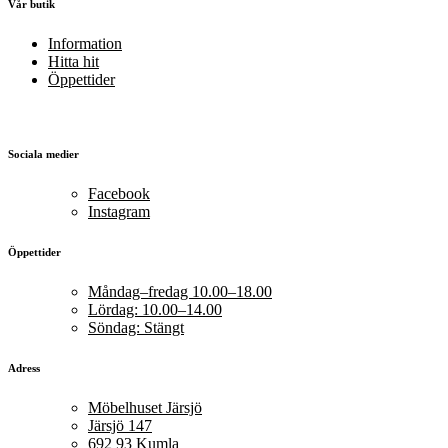
Vår butik
Information
Hitta hit
Öppettider
Sociala medier
Facebook
Instagram
Öppettider
Måndag–fredag 10.00–18.00
Lördag: 10.00–14.00
Söndag: Stängt
Adress
Möbelhuset Järsjö
Järsjö 147
692 93 Kumla