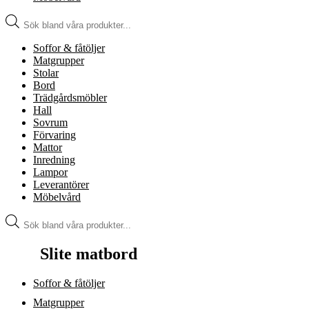
Produktsökning
Soffor & fåtöljer
Matgrupper
Stolar
Bord
Trädgårdsmöbler
Hall
Sovrum
Förvaring
Mattor
Inredning
Lampor
Leverantörer
Möbelvård
Produktsökning
Slite matbord
Soffor & fåtöljer
Matgrupper