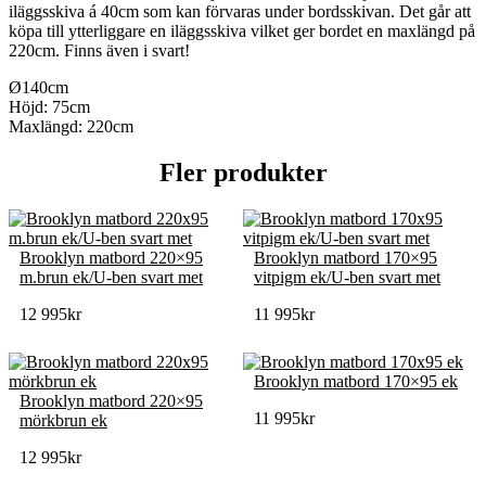
iläggsskiva á 40cm som kan förvaras under bordsskivan. Det går att
köpa till ytterliggare en iläggsskiva vilket ger bordet en maxlängd på
220cm. Finns även i svart!
Ø140cm
Höjd: 75cm
Maxlängd: 220cm
Fler produkter
Brooklyn matbord 220×95
Brooklyn matbord 170×95
m.brun ek/U-ben svart met
vitpigm ek/U-ben svart met
12 995
kr
11 995
kr
Brooklyn matbord 170×95 ek
Brooklyn matbord 220×95
11 995
kr
mörkbrun ek
12 995
kr