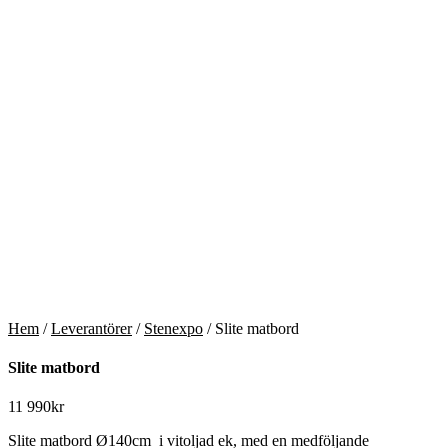
Hem
/
Leverantörer
/
Stenexpo
/ Slite matbord
Slite matbord
11 990
kr
Slite matbord Ø140cm i vitoljad ek, med en medföljande