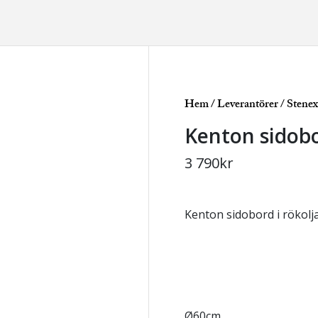
Hem
/
Leverantörer
/
Stene
Kenton sidob
3 790
kr
Kenton sidobord i rökolja
Ø60cm