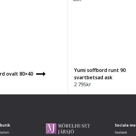
Yumi soffbord runt 90
rd ovalt 80×40
svartbetsad ask
2 795
kr
 butik
Sociala me
mation
Facebook