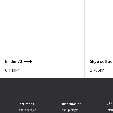
Birdie 70
Skye soffbo
6 140
kr
2 795
kr
Sortiment
Information
Vår
Soffor & fåtöljer
Vanliga frågor
Infor