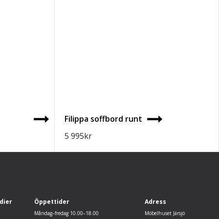
Filippa soffbord runt
5 995
kr
dier
Öppettider
Adress
Måndag–fredag 10.00–18.00
Möbelhuset Järsjö