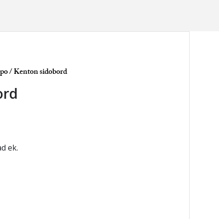
xpo
/ Kenton sidobord
ord
d ek.