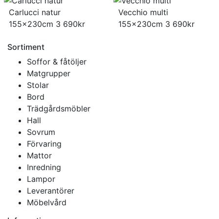
Carlucci natur
Vecchio multi
155x230cm
3 690
kr
155x230cm
3 690
kr
Sortiment
Soffor & fåtöljer
Matgrupper
Stolar
Bord
Trädgårdsmöbler
Hall
Sovrum
Förvaring
Mattor
Inredning
Lampor
Leverantörer
Möbelvård