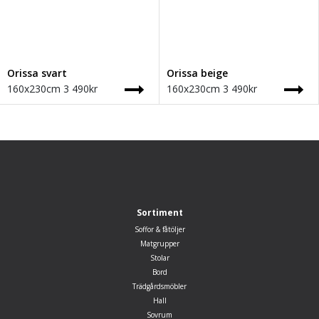
Orissa svart
Orissa beige
160x230cm
3 490
kr
160x230cm
3 490
kr
Sortiment
Soffor & fåtöljer
Matgrupper
Stolar
Bord
Trädgårdsmöbler
Hall
Sovrum