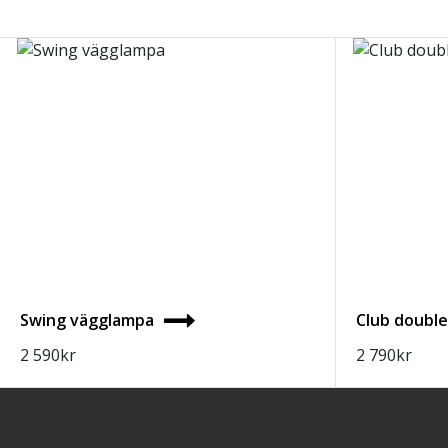
Swing vägglampa
Club doubl
2 590
kr
2 790
kr