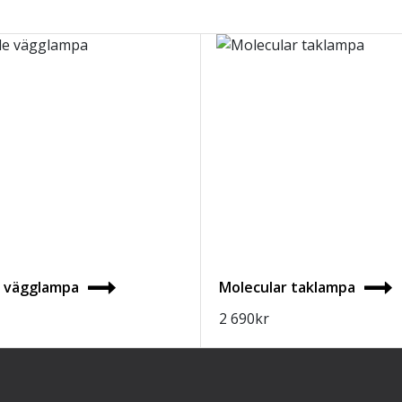
e vägglampa
Molecular taklampa
2 690
kr