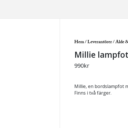
Hem
/
Leverantörer
/
Alde 
Millie lampfo
990
kr
Millie, en bordslampfot 
Finns i två färger.