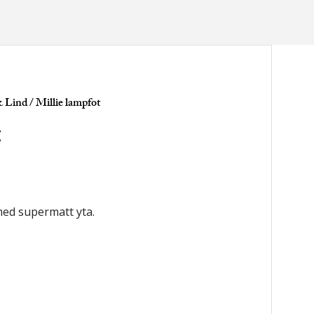
& Lind
/ Millie lampfot
t
med supermatt yta.