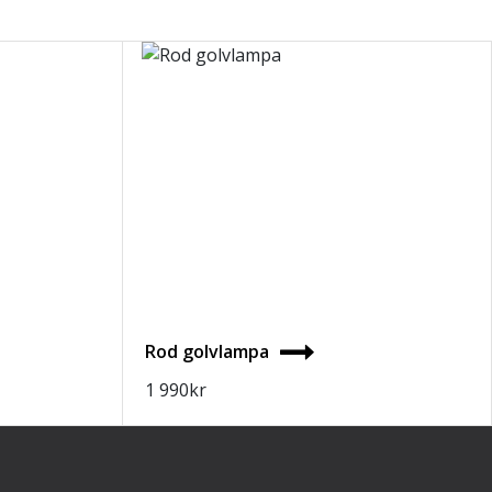
Rod golvlampa
1 990
kr