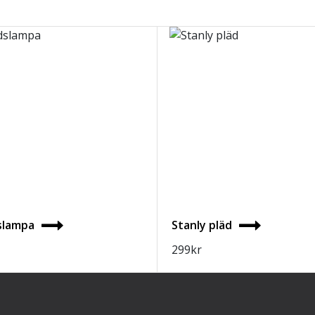
slampa
Stanly pläd
299
kr