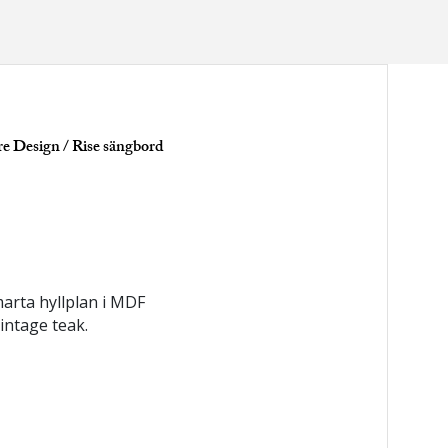
re Design
/ Rise sängbord
d
arta hyllplan i MDF
intage teak.