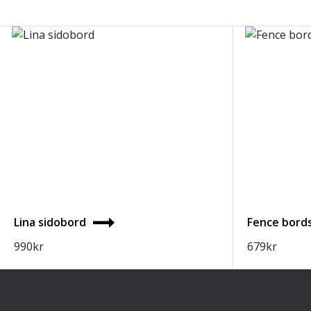
Lina sidobord
Fence bord
990
kr
679
kr