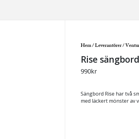
Hem
/
Leverantörer
/
Ventu
Rise sängbor
990
kr
Sängbord Rise har två sm
med läckert mönster av v