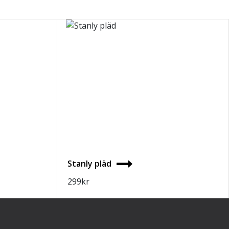
Stanly pläd
299
kr