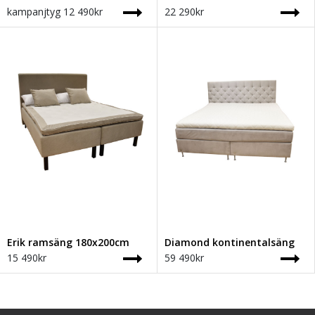
kampanjtyg
12 490
kr
22 290
kr
Erik ramsäng 180x200cm
Diamond kontinentalsäng
15 490
kr
59 490
kr