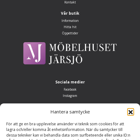
Kontakt
Vår butik
Information
Hitta hit
Öppettider
Sociala medier
Facebook
Instagram
Öppettider
Hantera samtycke
Måndag–fredag 10.00–18.00
Lördag: 10.00–14.00
För att ge en bra upplevelse använder vi teknik som cookies för att
Söndag: Stängt
lagra och/eller komma åt enhetsinformation. När du samtycker till
dessa tekniker kan vi behandla data som surfbeteende eller unika ID:n
Adress